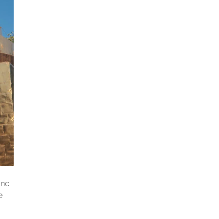
onc
e