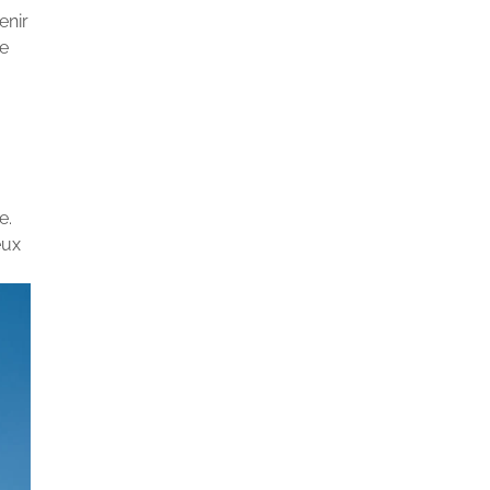
enir
ne
e.
eux